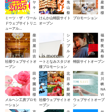
ヤ
曳
産
キ
山
業
・
祭
様
ミーツ・ザ・ワール
けんか山特設サイト
プロモーション
ドウェブサイトリニ
オープン
ューアル...
柴
シ
福
田
ン
野
屋
プ
夜
日
ル
高
吉
ノ
祭
社様ウェブサイトオ
ートとなみスタジオ
特設サイトオープン
ープン
様プロモーション
田
北
庄
中
日
川
園
本
峡
芸
新
NA
様
聞
VI
メルヘン工房プロモ
社様ウェブサイトオ
ウェブサイトオープ
ーション
ープン
ン
京
テ
サ