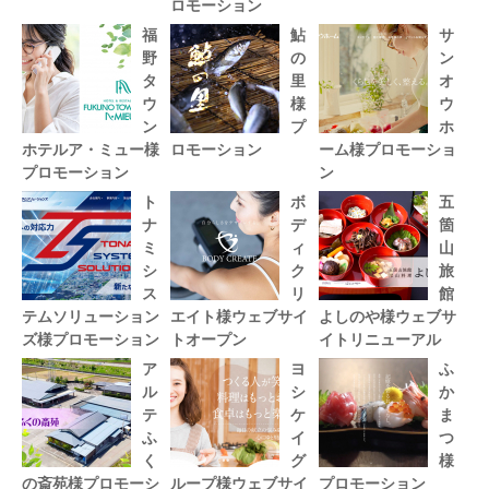
ロモーション
福
鮎
サ
野
の
ン
タ
里
オ
ウ
様
ウ
ン
プ
ホ
ホテルア・ミュー様
ロモーション
ーム様プロモーショ
プロモーション
ン
ト
ボ
五
ナ
デ
箇
ミ
ィ
山
シ
ク
旅
ス
リ
館
テムソリューション
エイト様ウェブサイ
よしのや様ウェブサ
ズ様プロモーション
トオープン
イトリニューアル
ア
ヨ
ふ
ル
シ
か
テ
ケ
ま
ふ
イ
つ
く
グ
様
の斎苑様プロモーシ
ループ様ウェブサイ
プロモーション