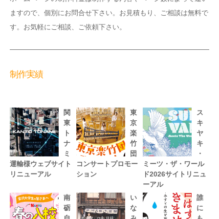
ますので、個別にお問合せ下さい。お見積もり、ご相談は無料で
す。お気軽にご相談、ご依頼下さい。
制作実績
関
東
ス
東
京
キ
ト
楽
ヤ
ナ
竹
キ
ミ
団
・
運輸様ウェブサイト
コンサートプロモー
ミーツ・ザ・ワール
リニューアル
ション
ド2026サイトリニュ
ーアル
南
い
誰
砺
な
に
自
み
も